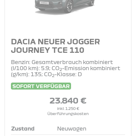
DACIA NEUER JOGGER
JOURNEY TCE 110
Benzin: Gesamtverbrauch kombiniert
(l/100 km): 5.9; CO
-Emission kombiniert
2
(g/km): 135; CO
-Klasse: D
2
SOFORT VERFÜGBAR
23.840 €
inkl. 1.250 €
Überführungskosten
Zustand
Neuwagen