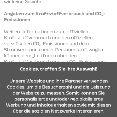
wir keine Gewähr.
Angaben zum Kraftstoffverbrauch und CO
-
2
Emissionen
Weitere Informationen zum offiziellen
Kraftstoffverbrauch und den offiziellen
spezifischen CO
-Emissionen und dem
2
Stromverbrauch neuer Personenkraftwagen
können dem „Leitfaden über den
Kraftstoffverbrauch und die CO
-Emissionen
2
und den Stromverbrauch neuer
Cookies, treffen Sie Ihre Auswahl!
Personenkraftwagen“ entnommen werden, der
an allen Verkaufsstellen und bei der
Deutsche
Unsere Website und ihre Partner verwenden
Automobil Treuhand GmbH
(DAT) unentgeltlich
Cookies, um die Besucherzahl und die Leistung
erhältlich ist. Der Leitfaden steht außerdem
der Website zu messen. Somit können Sie
als
Download
zur Verfügung.
personalisierte und/oder geolokalisierte
Werbung und Inhalte erhalten sowie mit diesen
über die sozialen Netzwerke interagieren.