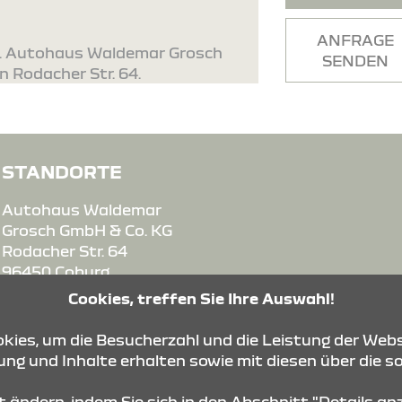
ANFRAGE
g. Autohaus Waldemar Grosch
SENDEN
n Rodacher Str. 64.
STANDORTE
Autohaus Waldemar
Grosch GmbH & Co. KG
Rodacher Str. 64
96450 Coburg
Cookies, treffen Sie Ihre Auswahl!
ies, um die Besucherzahl und die Leistung der Webs
ng und Inhalte erhalten sowie mit diesen über die s
de
it ändern, indem Sie sich in den Abschnitt "Details a