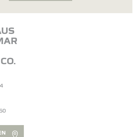
AUS
MAR
H
CO.
64
660
EN