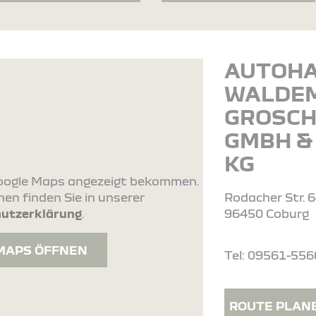
AUTOH
WALDE
GROSC
GMBH & 
KG
 Google Maps angezeigt bekommen.
en finden Sie in unserer
Rodacher Str. 
utzerklärung
.
96450 Coburg
MAPS ÖFFNEN
Tel: 09561-55
ROUTE PLAN