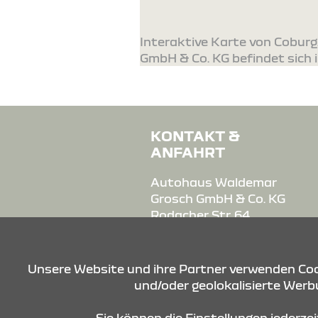
Interaktive Karte von Cobur
GmbH & Co. KG befindet sich i
KONTAKT &
ANFAHRT
Autohaus Waldemar
Grosch GmbH & Co. KG
Rodacher Str. 64
96450 Coburg
Tel.: 09561-55660
Unsere Website und ihre Partner verwenden Cook
und/oder geolokalisierte Werbu
E-Mail:
autohaus@renaultgrosch.
Sie können die Einstellungen jederze