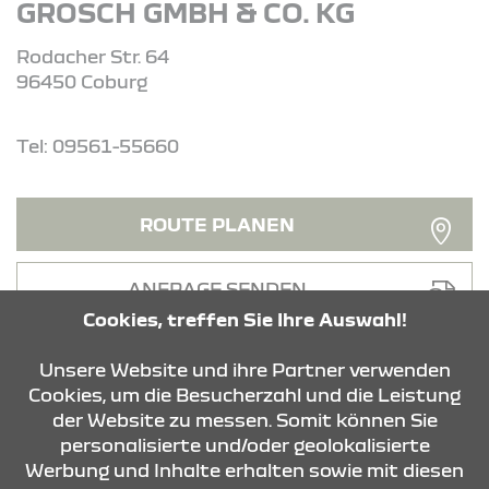
GROSCH GMBH & CO. KG
Rodacher Str. 64
96450 Coburg
Tel: 09561-55660
ROUTE PLANEN
ANFRAGE SENDEN
Cookies, treffen Sie Ihre Auswahl!
* Die Inanspruchnahme der gesetzlichen
Gewährleistungsansprüche ist unentgeltlich.
Unsere Website und ihre Partner verwenden
Diese Ansprüche bestehen unabhängig von der
Cookies, um die Besucherzahl und die Leistung
Reifengarantie und werden durch diese nicht
der Website zu messen. Somit können Sie
eingeschränkt
personalisierte und/oder geolokalisierte
Werbung und Inhalte erhalten sowie mit diesen